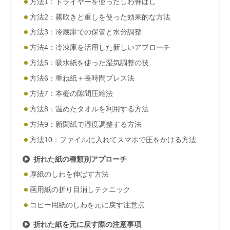
方法1：ドライヤーを使ったしわ伸ばし
方法2：霧吹きと重しを使った効果的な方法
方法3：冷蔵庫での保管と水分調整
方法4：冷凍庫を活用した新しいアプローチ
方法5：吸水紙を使った湿気調整の技
方法6：重ね紙＋長時間プレス法
方法7：本棚の隙間圧縮法
方法8：温めたタオルを利用する方法
方法9：新聞紙で湿度調整する方法
方法10：ファイルに入れてスマホで圧をかける方法
折れた紙の種類別アプローチ
厚紙のしわを伸ばす方法
画用紙の折り目消しテクニック
コピー用紙のしわを元に戻す注意点
折れた紙を元に戻す際の注意事項