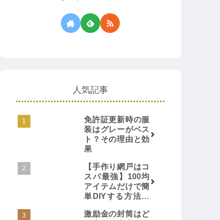
人気記事
免許証更新時の服
装はグレーがベス
ト？その理由と効
果
【手作り網戸はコ
スパ最強】100均
アイテムだけで簡
単DIYする方法と
は？
激励金の封筒はど