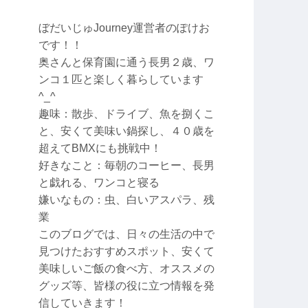
ぼだいじゅJourney運営者のぽけお
です！！
奥さんと保育園に通う長男２歳、ワ
ンコ１匹と楽しく暮らしています
^_^
趣味：散歩、ドライブ、魚を捌くこ
と、安くて美味い鍋探し、４０歳を
超えてBMXにも挑戦中！
好きなこと：毎朝のコーヒー、長男
と戯れる、ワンコと寝る
嫌いなもの：虫、白いアスパラ、残
業
このブログでは、日々の生活の中で
見つけたおすすめスポット、安くて
美味しいご飯の食べ方、オススメの
グッズ等、皆様の役に立つ情報を発
信していきます！