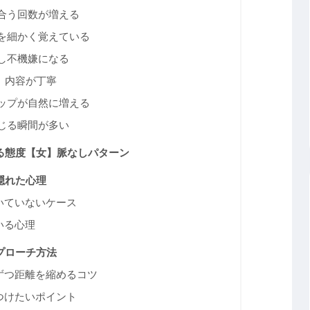
合う回数が増える
を細かく覚えている
し不機嫌になる
く、内容が丁寧
ップが自然に増える
じる瞬間が多い
る態度【女】脈なしパターン
隠れた心理
いていないケース
いる心理
プローチ方法
ずつ距離を縮めるコツ
つけたいポイント