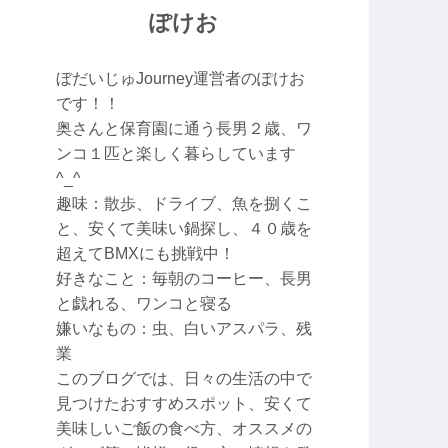
ぽけお
ぼだいじゅJourney運営者のぽけお
です！！
奥さんと保育園に通う長男２歳、ワ
ンコ１匹と楽しく暮らしています
^_^
趣味：散歩、ドライブ、魚を捌くこ
と、安くて美味い鍋探し、４０歳を
超えてBMXにも挑戦中！
好きなこと：毎朝のコーヒー、長男
と戯れる、ワンコと寝る
嫌いなもの：虫、白いアスパラ、残
業
このブログでは、日々の生活の中で
見つけたおすすめスポット、安くて
美味しいご飯の食べ方、オススメの